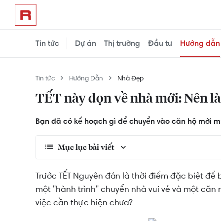
Tin tức
Dự án
Thị trường
Đầu tư
Hướng dẫn
Tin tức
Hướng Dẫn
Nhà Đẹp
TẾT này dọn về nhà mới: Nên là
Bạn đã có kế hoạch gì để chuyển vào căn hộ mới mua
Mục lục bài viết
Đo đạc "lần nữa" căn hộ đã được bàn giao
Trước TẾT Nguyên đán là thời điểm đặc biệt để 
một "hành trình" chuyển nhà vui vẻ và một căn
Lựa chọn, loại bỏ những thứ không cần thiết
việc cần thực hiện chưa?
Thu xếp "hành lý"