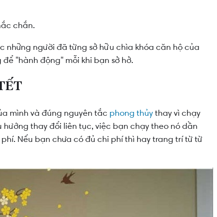
hắc chắn.
ặc những người đã từng sở hữu chìa khóa căn hộ của
g để "hành động" mỗi khi bạn sở hở.
 TẾT
của mình và đúng nguyên tắc
phong thủy
thay vì chạy
 hướng thay đổi liên tục, việc bạn chạy theo nó dần
hí. Nếu bạn chưa có đủ chi phí thì hay trang trí từ từ