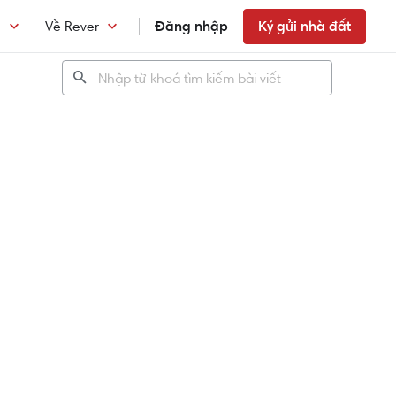
n
Về Rever
Đăng nhập
Ký gửi nhà đất