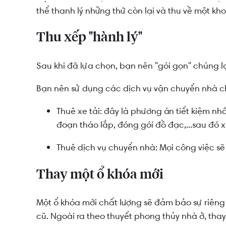
thể thanh lý những thứ còn lại và thu về một khoả
Thu xếp "hành lý"
Sau khi đã lựa chọn, bạn nên "gói gọn" chúng lạ
Bạn nên sử dụng các dịch vụ vận chuyển nhà c
Thuê xe tải: đây là phương án tiết kiệm n
đoạn tháo lắp, đóng gói đồ đạc,...sau đó 
Thuê dịch vụ chuyển nhà: Mọi công việc sẽ 
Thay một ổ khóa mới
Một ổ khóa mới chất lượng sẽ đảm bảo sự riêng 
cũ. Ngoài ra theo thuyết phong thủy nhà ở, thay