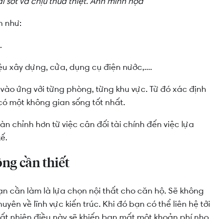
ai sót và chịu thua thiệt. Ảnh minh họa
n như:
.
u xây dựng, cửa, dụng cụ điện nước,....
vào ứng với từng phòng, từng khu vực. Từ đó xác định
có một không gian sống tốt nhất.
n chỉnh hơn từ việc cân đối tài chính đến việc lựa
ế.
ng cần thiết
ạn cần làm là lựa chọn nội thất cho căn hộ. Sẽ không
n về lĩnh vực kiến trúc. Khi đó bạn có thể liên hệ tới
 tất nhiên điều này sẽ khiến bạn mất một khoản phí nho