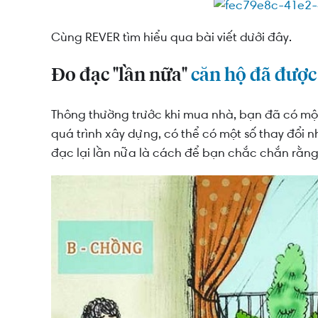
Thay một ổ khóa mới
Cùng REVER tìm hiểu qua bài viết dưới đây.
Trang trí nội thất, dọn nhà đón TẾT
"Hãy làm một người văn minh"
Đo đạc "lần nữa"
căn hộ đã được
Thông thường trước khi mua nhà, bạn đã có một 
quá trình xây dựng, có thể có một số thay đổi n
đạc lại lần nữa là cách để bạn chắc chắn rằn