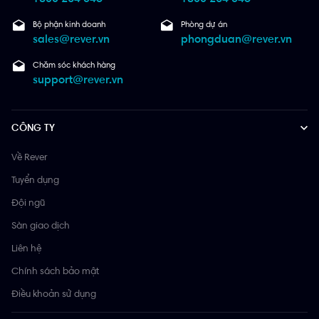
Bộ phận kinh doanh
Phòng dự án
sales@rever.vn
phongduan@rever.vn
Chăm sóc khách hàng
support@rever.vn
CÔNG TY
Về Rever
Tuyển dụng
Đội ngũ
Sàn giao dịch
Liên hệ
Chính sách bảo mật
Điều khoản sử dụng