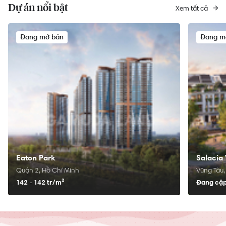
Dự án nổi bật
Xem tất cả
Đang mở bán
Đang m
Eaton Park
Salacia 
Quận 2, Hồ Chí Minh
Vũng Tàu,
142 - 142 tr/
m²
Đang cập