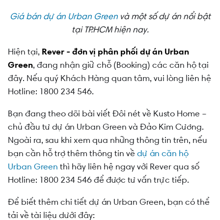
Giá bán dự án Urban Green
và một số dự án nổi bật
tại TP.HCM hiện nay.
Hiện tại,
Rever - đơn vị phân phối dự án Urban
Green
, đang nhận giữ chỗ (Booking) các căn hộ
tại
đây
. Nếu quý Khách Hàng quan tâm, vui lòng liên hệ
Hotline: 1800 234 546.
Bạn đang theo dõi bài viết
Đôi nét về Kusto Home –
chủ đầu tư dự án Urban Green và Đảo Kim Cương
.
Ngoài ra, sau khi xem qua những thông tin trên, nếu
bạn cần hỗ trợ thêm thông tin về
dự án căn hộ
Urban
Green
thì hãy liên hệ ngay với Rever qua số
Hotline: 1800 234 546 để được tư vấn trực tiếp.
Để biết thêm chi tiết dự án Urban Green, bạn có thể
tải về tài liệu dưới đây: