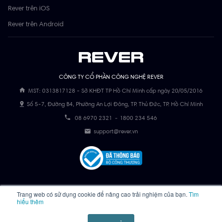
Rever trên iOS
Rever trên Android
CÔNG TY CỔ PHẦN CÔNG NGHỆ REVER
MST: 0313817128 - Sở KHĐT TP Hồ Chí Minh cấp ngày 20/05/2016
Số 5-7, Đường B4, Phường An Lợi Đông, TP. Thủ Đức, TP. Hồ Chí Minh
08 6970 2321
-
1800 234 546
support@rever.vn
Trang web có sử dụng cookie để nâng cao trải nghiệm của bạn.
Tìm
hiểu thêm
Copyright © 2023 - Rever. All Rights Reserved.