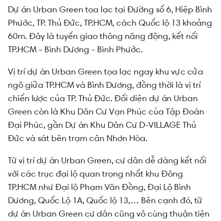
Dự án Urban Green tọa lạc tại Đường số 6, Hiệp Bình
Phước, TP. Thủ Đức, TP.HCM, cách Quốc lộ 13 khoảng
60m. Đây là tuyến giao thông năng động, kết nối
TP.HCM - Bình Dương - Bình Phước.
Vị trí dự án Urban Green tọa lạc ngay khu vực cửa
ngõ giữa TP.HCM và Bình Dương, đồng thời là vị trí
chiến lược của TP. Thủ Đức. Đối diện dự án Urban
Green còn là Khu Dân Cư Vạn Phúc của Tập Đoàn
Đại Phúc, gần Dự án Khu Dân Cư D-VILLAGE Thủ
Đức và sát bên trạm cân Nhơn Hòa.
Từ vị trí dự án Urban Green, cư dân dễ dàng kết nối
với các trục đại lộ quan trọng nhất khu Đông
TP.HCM như Đại lộ Phạm Văn Đồng, Đại Lộ Bình
Dương, Quốc Lộ 1A, Quốc lộ 13,… Bên cạnh đó, từ
dự án Urban Green cư dân cũng vô cùng thuận tiện