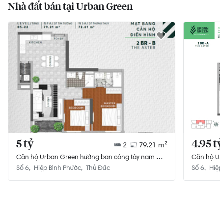
Nhà đất bán tại Urban Green
5 tỷ
4.95 t
2
79.21 m²
Căn hộ Urban Green hướng ban công tây nam nội
Căn hộ U
thất cơ bản diện tích 79.21m²
thất cơ b
Số 6
Hiệp Bình Phước
Thủ Đức
Số 6
Hiệ