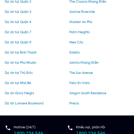
Dự án tại Quận 2
The Classia Khang Điền
Dự án tại Quận 3
Sunrise Riverside
Dự án tại Quận 4
Masteri An Phú
Dự án tại Quận 7
Palm Heights
Dự án tại Quận 9
New City
Dự án tại Bình Thạnh
Estella
Dự án tại Phú Nhuận
Jamila Khang Điền
Dự án tại Thủ Đức
The Sun Avenue
Dự án tại Nhà Bè
Feliz En Vista
Dự án Glory Heigts
Saigon South Residence
Dự án Lumiere Boulevard
Precia
Hotline (24/7)
Khiếu nại, phản hồi
1800 234 546
1800 234 546