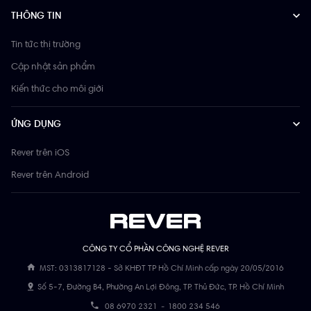
THÔNG TIN
Tin tức thị trường
Cập nhật sản phẩm
Kiến thức cho môi giới
ỨNG DỤNG
Rever trên iOS
Rever trên Android
CÔNG TY CỔ PHẦN CÔNG NGHỆ REVER
MST: 0313817128 - Sở KHĐT TP Hồ Chí Minh cấp ngày 20/05/2016
Số 5-7, Đường B4, Phường An Lợi Đông, TP. Thủ Đức, TP. Hồ Chí Minh
08 6970 2321
-
1800 234 546