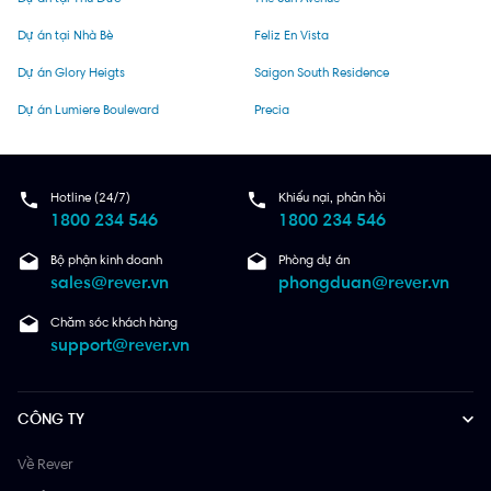
Dự án tại Nhà Bè
Feliz En Vista
Dự án Glory Heigts
Saigon South Residence
Dự án Lumiere Boulevard
Precia
Hotline (24/7)
Khiếu nại, phản hồi
1800 234 546
1800 234 546
Bộ phận kinh doanh
Phòng dự án
sales@rever.vn
phongduan@rever.vn
Chăm sóc khách hàng
support@rever.vn
CÔNG TY
Về Rever