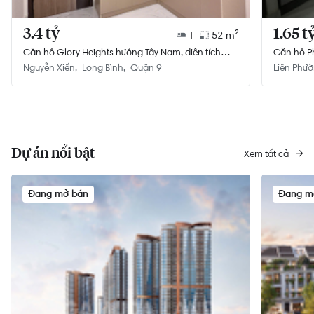
3.4 tỷ
1.65 t
1
52 m²
Căn hộ Glory Heights hướng Tây Nam, diện tích
Căn hộ Ph
52m²
không gi
Nguyễn Xiển
Long Bình
Quận 9
Liên Phư
Dự án nổi bật
Xem tất cả
Đang mở bán
Đang m