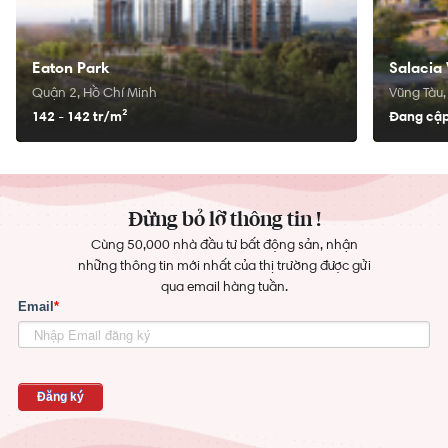
Eaton Park
Salacia 
Quận 2, Hồ Chí Minh
Vũng Tàu,
142 - 142 tr/
m²
Đang cập
Đừng bỏ lỡ thông tin !
Cùng 50,000 nhà đầu tư bất động sản, nhận
những thông tin mới nhất của thị trường được gửi
qua email hàng tuần.