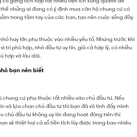
 cố gắng tích hợp rất nhiều tiện ích xung quanh để
 thế những ai đang có ý định mua căn hộ chung cư có
h nằm trong tầm tay của các bạn, tạo nên cuộc sống đầy
 nhỏ hay lớn phụ thuộc vào nhiều yếu tố. Nhưng trước khi
 trí phù hợp, nhà đầu tư uy tín, giá cả hợp lý, có nhiều
ù hợp và lâu dài.
nhỏ bạn nên biết
 chung cư phụ thuộc rất nhiều vào chủ đầu tư. Nếu
in và lựa chọn chủ đầu tư thì bạn đã vô tình đẩy mình
ều chủ đầu tư không uy tín đang hoạt động trên thị
 sẽ thiệt hại cả số tiền tích lũy được trong bao nhiêu