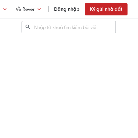
n
Về Rever
Đăng nhập
Ký gửi nhà đất