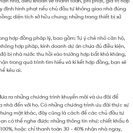
ận nhà, điều khoản về thanh toán, phí phạt, giá trị hợp
uy định hình phạt nếu chủ đầu tư không giao nhà đúng
hồng; diện tích sở hữu chung; những trang thiết bị sử
ong hợp đồng pháp lý, bao gồm: Tự ý chẻ nhỏ căn hộ,
 không hợp pháp, kinh doanh dự án chưa đủ điều kiện,
độ bị nhà nước thu hồi vào trường hợp bất khả kháng,
thận trong quá trình tìm hiểu và kí kết hợp đồng, bạn sẽ
hể kêu ai.
ưa ra những chương trình khuyến mãi và ưu đãi để
a nhà đến với họ. Có những chương trình ưu đãi thực sự
n nhưng mặt khác, đây cũng là cách để các chủ đầu tư
Bạn có thể nghe được những thông tin như: chiết khấu 6
 100%, hoặc chỉ thanh toán 30 - 40% nhận nhà ngay,