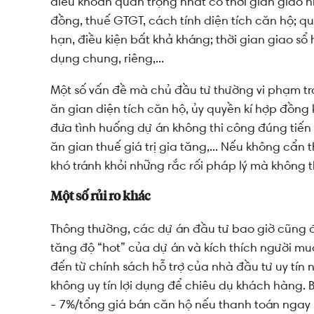
điều khoản quan trọng nhất có thời gian giao nh
đồng, thuế GTGT, cách tính diện tích căn hộ; q
hạn, điều kiện bất khả kháng; thời gian giao sổ 
dụng chung, riêng,...
Một số vấn đề mà chủ đầu tư thường vi phạm tr
ăn gian diện tích căn hộ, ủy quyền kí hợp đồng
đưa tình huống dự án không thi công đúng tiến 
ăn gian thuế giá trị gia tăng,... Nếu không cẩn 
khó tránh khỏi những rắc rối pháp lý mà không t
Một số rủi ro khác
Thông thường, các dự án đầu tư bao giờ cũng đ
tăng độ “hot” của dự án và kích thích người mu
đến từ chính sách hỗ trợ của nhà đầu tư uy tí
không uy tín lợi dụng để chiêu dụ khách hàng. 
- 7%/tổng giá bán căn hộ nếu thanh toán ngay