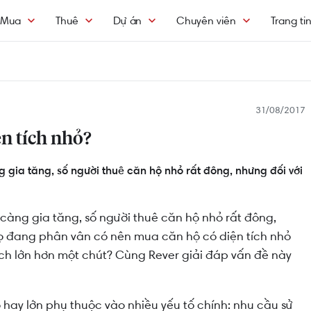
Mua
Thuê
Dự án
Chuyên viên
Trang ti
31/08/2017
n tích nhỏ?
g gia tăng, số người thuê căn hộ nhỏ rất đông, nhưng đối với
 càng gia tăng, số người thuê căn hộ nhỏ rất đông,
họ đang phân vân có nên mua căn hộ có diện tích nhỏ
ích lớn hơn một chút? Cùng Rever giải đáp vấn đề này
 hay lớn phụ thuộc vào nhiều yếu tố chính: nhu cầu sử