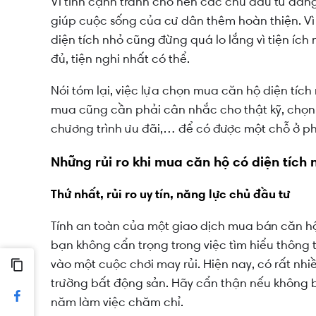
Vì tính cạnh tranh cho nên các chủ đầu tư đang
giúp cuộc sống của cư dân thêm hoàn thiện. Vì
diện tích nhỏ cũng đừng quá lo lắng vì tiện íc
đủ, tiện nghi nhất có thể.
Nói tóm lại, việc lựa chọn mua căn hộ diện tích
mua cũng cần phải cân nhắc cho thật kỹ, chọn vị
chương trình ưu đãi,… để có được một chỗ ở ph
Những rủi ro khi mua căn hộ có diện tích 
Thứ nhất, rủi ro uy tín, năng lực chủ đầu tư
Tính an toàn của một giao dịch mua bán căn hộ
bạn không cẩn trọng trong việc tìm hiểu thông t
vào một cuộc chơi may rủi. Hiện nay, có rất nhi
trường bất động sản. Hãy cẩn thận nếu không bạn
năm làm việc chăm chỉ.