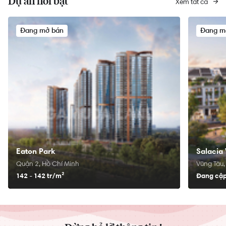
Dự án nổi bật
Xem tất cả
Đang mở bán
Đang m
Eaton Park
Salacia 
Quận 2, Hồ Chí Minh
Vũng Tàu,
142 - 142 tr/
m²
Đang cập