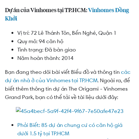
Dự án của Vinhomes tại TP.HCM:
Vinhomes Đồng
Khởi
Vị
trí
:
72
Lê
Thánh
Tôn
,
Bến
Nghé
,
Quận
1
Quy
mô
: 94
căn
hộ
Tình
trạng
:
Đã
bàn
giao
Năm
hoàn
thành
: 2014
Bạn đang theo dõi bài viết Biểu đồ và thông tin
các
dự án nhà ở của Vinhomes tại TP.HCM
. Ngoài ra, để
biết thêm thông tin dự án The Origami - Vinhomes
Grand Park, bạn có thể tải về tài liệu dưới đây:
Phải Biết: 85 dự án chung cư có căn hộ giá
dưới 1.5 tỷ tại TP.HCM