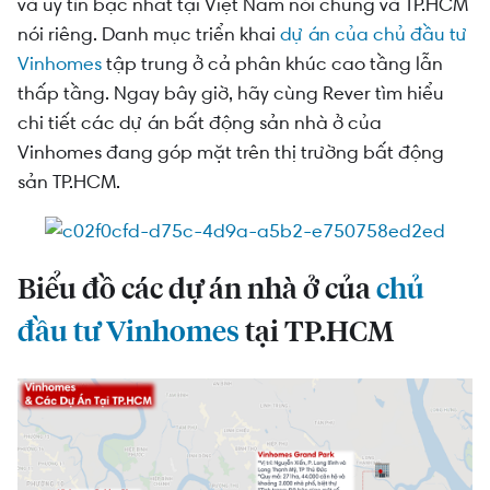
Thông tin các dự án nhà ở của Vinhomes tại
và uy tín bậc nhất tại Việt Nam nói chung và TP.HCM
TP.HCM
nói riêng. Danh mục triển khai
dự án của chủ đầu tư
Vinhomes
tập trung ở cả phân khúc cao tầng lẫn
thấp tầng. Ngay bây giờ, hãy cùng Rever tìm hiểu
chi tiết các
dự án bất động sản nhà ở của
Vinhomes
đang góp mặt trên thị trường bất động
sản TP.HCM.
Biểu đồ các dự án nhà ở của
chủ
đầu tư Vinhomes
tại TP.HCM