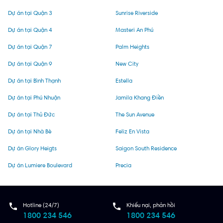
Dự án tại Quận 3
Sunrise Riverside
Dự án tại Quận 4
Masteri An Phú
Dự án tại Quận 7
Palm Heights
Dự án tại Quận 9
New City
Dự án tại Bình Thạnh
Estella
Dự án tại Phú Nhuận
Jamila Khang Điền
Dự án tại Thủ Đức
The Sun Avenue
Dự án tại Nhà Bè
Feliz En Vista
Dự án Glory Heigts
Saigon South Residence
Dự án Lumiere Boulevard
Precia
Hotline (24/7)
Khiếu nại, phản hồi
1800 234 546
1800 234 546