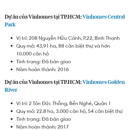
Dự án của Vinhomes tại TP.HCM:
Vinhomes Central
Park
Vị
trí
:
208
Nguyễn
Hữu
Cảnh
, P.22,
Bình
Thạnh
Quy
mô
:
43,91
ha,
88
căn
biệt
thự
và
hơn
10.000
căn
hộ
Tình
trạng
:
Đã
bàn
giao
Năm
hoàn
thành
: 2016
Dự án của Vinhomes tại TP.HCM:
Vinhomes Golden
River
Vị
trí
: 2
Tôn
Đức
Thắng
,
Bến
Nghé
,
Quận
1
Quy
mô
:
22.8
ha, 3.000
căn
hộ
, 54
căn
biệt
thự
Tình
trạng
:
Đã
bàn
giao
Năm
hoàn
thành
:
2017