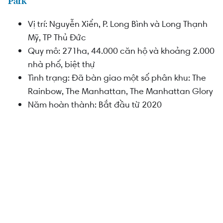
Park
Vị
trí
:
Nguyễn
Xiển
,
P. Long
Bình
và
Long
Thạnh
Mỹ
,
TP
Thủ
Đức
Quy
mô
:
271ha,
44
.000
căn
hộ
và
khoản
g
2.000
nhà
phố
,
biệt
thự
Tình
trạng
:
Đã
bàn
giao
một
số
phân
khu
: The
Rainbow, The Manhattan, The Manhattan Glory
Năm
hoàn
thành
:
Bắt
đầu
từ
2020