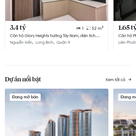
3.4 tỷ
1.65 t
1
52 m²
Căn hộ Glory Heights hướng Tây Nam, diện tích
Căn hộ Ph
52m²
không gi
Nguyễn Xiển
Long Bình
Quận 9
Liên Phư
Dự án nổi bật
Xem tất cả
Đang mở bán
Đang m