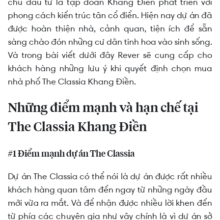
Sản phẩm không dành cho số đông, vậy The
chủ đầu tư là tập đoàn Khang Điền phát triển với
Classia sẽ phù hợp với ai?
phong cách kiến trúc tân cổ điển. Hiện nay dự án đã
được hoàn thiện nhà, cảnh quan, tiện ích để sẵn
sàng chào đón những cư dân tinh hoa vào sinh sống.
Và trong bài viết dưới đây Rever sẽ cung cấp cho
khách hàng những lưu ý khi quyết định chọn
mua
nhà phố The Classia Khang Điền
.
Những điểm mạnh và hạn chế tại
The Classia Khang Điền
#1 Điểm mạnh dự án The Classia
Dự án The Classia có thể nói là dự án được rất nhiều
khách hàng quan tâm đến ngay từ những ngày đầu
mới vừa ra mắt. Và để nhận được nhiều lời khen đến
từ phía các chuyên gia như vậy chính là vì dự án sở