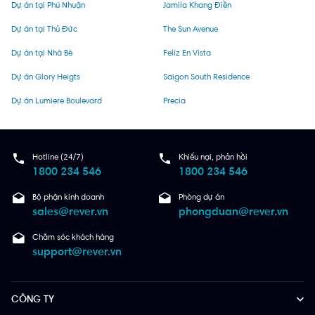
Dự án tại Phú Nhuận
Jamila Khang Điền
Dự án tại Thủ Đức
The Sun Avenue
Dự án tại Nhà Bè
Feliz En Vista
Dự án Glory Heigts
Saigon South Residence
Dự án Lumiere Boulevard
Precia
Hotline (24/7)
Khiếu nại, phản hồi
1800 234 546
1800 234 546
Bộ phận kinh doanh
Phòng dự án
sales@rever.vn
phongduan@rever.vn
Chăm sóc khách hàng
support@rever.vn
CÔNG TY