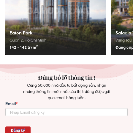
Eaton Park
Salacia 
Quận 2, Hồ Chí Minh
Vũng Tàu,
142 - 142 tr/
m²
Đang cập
Đừng bỏ lỡ thông tin !
Cùng 50,000 nhà đầu tư bất động sản, nhận
những thông tin mới nhất của thị trường được gửi
qua email hàng tuần.