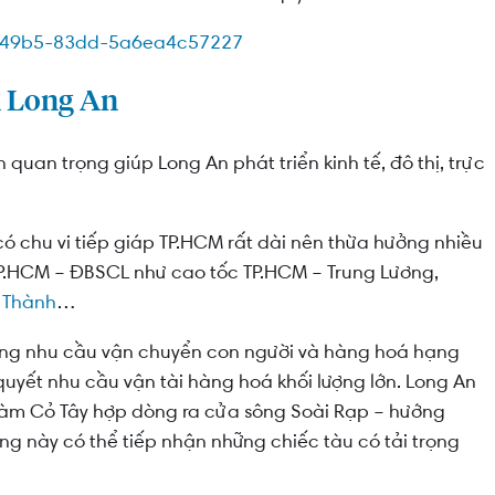
n Long An
n quan trọng giúp Long An phát triển kinh tế, đô thị, trực
ó chu vi tiếp giáp TP.HCM rất dài nên thừa hưởng nhiều
TP.HCM – ĐBSCL như cao tốc TP.HCM – Trung Lương,
g Thành
…
ng nhu cầu vận chuyển con người và hàng hoá hạng
quyết nhu cầu vận tài hàng hoá khối lượng lớn. Long An
Vàm Cỏ Tây hợp dòng ra cửa sông Soài Rạp – hướng
g này có thể tiếp nhận những chiếc tàu có tải trọng