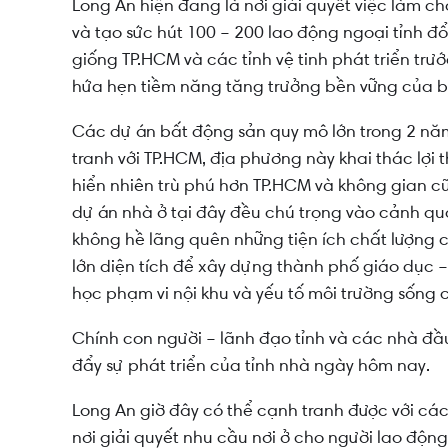
Long An hiện đang là nơi giải quyết việc làm c
và tạo sức hút 100 – 200 lao động ngoại tỉnh đổ
giống TP.HCM và các tỉnh vệ tinh phát triển trư
hứa hẹn tiềm năng tăng trưởng bền vững của bấ
Các dự án bất động sản quy mô lớn trong 2 năm
tranh với TP.HCM, địa phương này khai thác lợi
hiển nhiên trù phú hơn TP.HCM và không gian cũ
dự án nhà ở tại đây đều chú trọng vào cảnh q
không hề lãng quên những tiện ích chất lượng 
lớn diện tích để xây dựng thành phố giáo dục –
học phạm vi nội khu và yếu tố môi trường sống c
Chính con người – lãnh đạo tỉnh và các nhà đầ
đẩy sự phát triển của tỉnh nhà ngày hôm nay.
Long An giờ đây có thể cạnh tranh được với các
nơi giải quyết nhu cầu nơi ở cho người lao độn