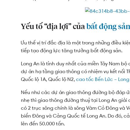
Yếu tố “nhân hoà” của bất động sản Long An
Yếu tố “địa lợi” của
bất động sả
Ưu thế vị trí đắc địa là một trong những điều kiệ
tiếp tạo động lực tăng trưởng bất động sản.
Long An là tỉnh duy nhất của miền Tây Nam bộ c
dự án hạ tầng giao thông có nhiệm vụ kết nối 
Quốc lộ 1A, Quốc lộ N2,
cao tốc Bến Lức – Lon
Nếu như các dự án giao thông đường bộ đáp ứ
nhẹ thì giao thông đường thuỷ tại Long An giải 
có 2 trục sông chính là sông Vàm Cỏ Đông và 
biển Đông và Cảng Quốc tế Long An. Do đó, cản
lên đến 50.000 tấn.