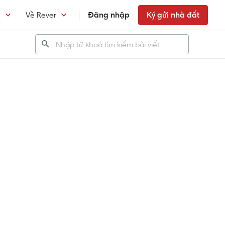
n
Về Rever
Đăng nhập
Ký gửi nhà đất