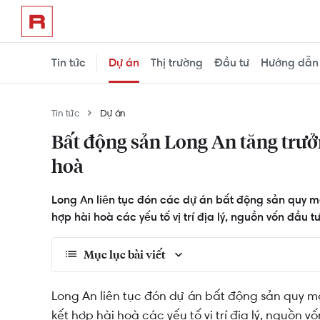
Tin tức
Dự án
Thị trường
Đầu tư
Hướng dẫn
Tin tức
Dự án
Bất động sản Long An tăng trưởn
hoà
Long An liên tục đón các dự án bất động sản quy mô
hợp hài hoà các yếu tố vị trí địa lý, nguồn vốn đầu 
Mục lục bài viết
Yếu tố “địa lợi” của bất động sản Long An
Long An liên tục đón dự án bất động sản quy mô
kết hợp hài hoà các yếu tố vị trí địa lý, nguồn 
Yếu tố “thiên thời” của bất động sản Long An