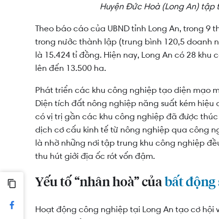
Huyện Đức Hoà (Long An) tập t
Theo báo cáo của UBND tỉnh Long An, trong 9 t
trong nước thành lập (trung bình 120,5 doanh ng
là 15.424 tỉ đồng. Hiện nay, Long An có 28 khu
lên đến 13.500 ha.
Phát triển các khu công nghiệp tạo diện mạo mớ
Diện tích đất nông nghiệp năng suất kém hiệu 
có vị trị gần các khu công nghiệp đã được thúc
dịch cơ cấu kinh tế từ nông nghiệp qua công ng
là nhờ những nơi tập trung khu công nghiệp đều 
thu hút giới địa ốc rót vốn đậm.
Yếu tố “nhân hoà” của
bất động
Hoạt động công nghiệp tại Long An tạo cơ hội 