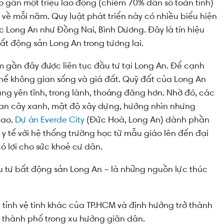
ho gần một triệu lao động (chiếm 70% dân số toàn tỉnh)
 về mỗi năm. Quy luật phát triển này có nhiều biểu hiện
ớc Long An như Đồng Nai, Bình Dương. Đây là tín hiệu
t động sản Long An trong tương lai.
 gần đây được liên tục đầu tư tại Long An. Để cạnh
 thế không gian sống và giá đất. Quỹ đất của Long An
ng yên tĩnh, trong lành, thoáng đãng hơn. Nhờ đó, các
uan cây xanh, mật độ xây dựng, hướng nhìn nhưng
cao.
Dự án Everde City
(Đức Hoà, Long An) dành phần
 y tế với hệ thống trường học từ mẫu giáo lên đến đại
ó lợi cho sức khoẻ cư dân.
u tư bất động sản Long An – là những nguồn lực thúc
 tỉnh vệ tinh khác của TP.HCM và định hướng trở thành
g thành phố trong xu hướng giãn dân.