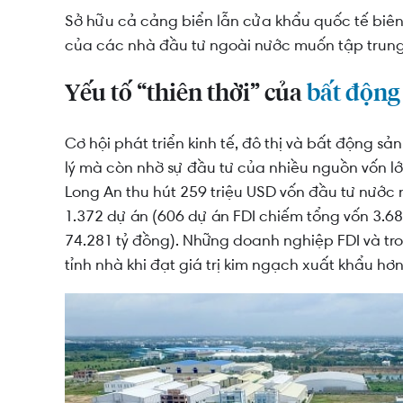
Sở hữu cả cảng biển lẫn cửa khẩu quốc tế biên 
của các nhà đầu tư ngoài nước muốn tập trung
Yếu tố “thiên thời” của
bất động
Cơ hội phát triển kinh tế, đô thị và bất động sả
lý mà còn nhờ sự đầu tư của nhiều nguồn vốn lớ
Long An thu hút 259 triệu USD vốn đầu tư nước
1.372 dự án (606 dự án FDI chiếm tổng vốn 3.68
74.281 tỷ đồng). Những doanh nghiệp FDI và tro
tỉnh nhà khi đạt giá trị kim ngạch xuất khẩu hơ