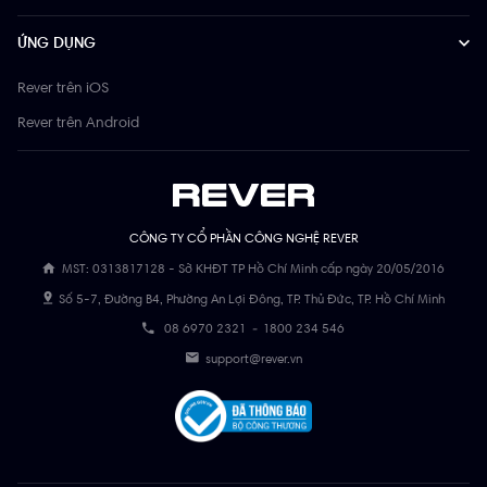
ỨNG DỤNG
Rever trên iOS
Rever trên Android
CÔNG TY CỔ PHẦN CÔNG NGHỆ REVER
MST: 0313817128 - Sở KHĐT TP Hồ Chí Minh cấp ngày 20/05/2016
Số 5-7, Đường B4, Phường An Lợi Đông, TP. Thủ Đức, TP. Hồ Chí Minh
08 6970 2321
-
1800 234 546
support@rever.vn