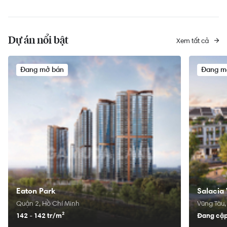
Dự án nổi bật
Xem tất cả
Đang mở bán
Đang m
Eaton Park
Salacia 
Quận 2, Hồ Chí Minh
Vũng Tàu,
142 - 142 tr/
m²
Đang cập