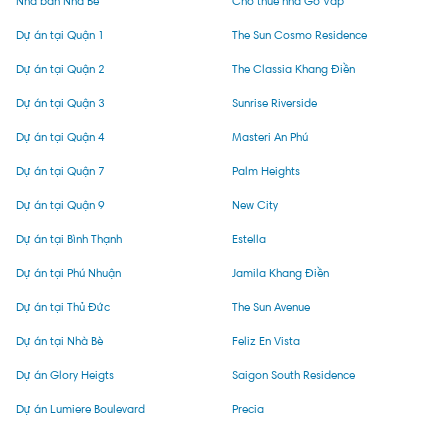
Nhà bán Nhà Bè
Cho thuê nhà Gò Vấp
Dự án tại Quận 1
The Sun Cosmo Residence
Dự án tại Quận 2
The Classia Khang Điền
Dự án tại Quận 3
Sunrise Riverside
Dự án tại Quận 4
Masteri An Phú
Dự án tại Quận 7
Palm Heights
Dự án tại Quận 9
New City
Dự án tại Bình Thạnh
Estella
Dự án tại Phú Nhuận
Jamila Khang Điền
Dự án tại Thủ Đức
The Sun Avenue
Dự án tại Nhà Bè
Feliz En Vista
Dự án Glory Heigts
Saigon South Residence
Dự án Lumiere Boulevard
Precia