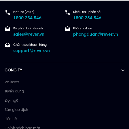
Hotline (24/7)
Khiếu nại, phản hồi
1800 234 546
1800 234 546
Bộ phận kinh doanh
Phòng dự án
sales@rever.vn
phongduan@rever.vn
Chăm sóc khách hàng
support@rever.vn
CÔNG TY
Về Rever
Tuyển dụng
Đội ngũ
Sàn giao dịch
Liên hệ
Chính sách bảo mật