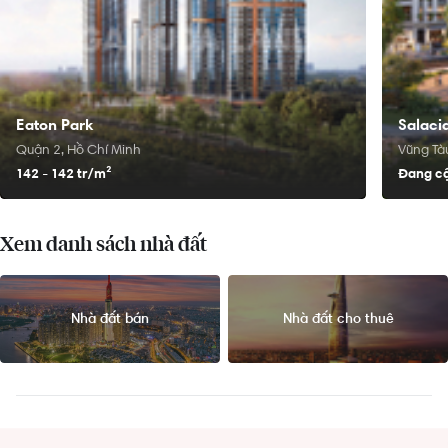
Eaton Park
Salacia
Quận 2, Hồ Chí Minh
Vũng Tàu
142 - 142 tr/
m²
Đang cậ
Xem danh sách nhà đất
Nhà đất bán
Nhà đất cho thuê