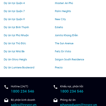
Dự án tại Quận 4
Masteri An Phú
Dự án tại Quận 7
Palm Heights
Dự án tại Quận 9
New City
Dự án tại Bình Thạnh
Estella
Dự án tại Phú Nhuận
Jamila Khang Điền
Dự án tại Thủ Đức
The Sun Avenue
Dự án tại Nhà Bè
Feliz En Vista
Dự án Glory Heigts
Saigon South Residence
Dự án Lumiere Boulevard
Precia
Hotline (24/7)
Khiếu nại, phản hồi
1800 234 546
1800 234 546
Bộ phận kinh doanh
Phòng dự án
sales@rever.vn
phongduan@rever.vn