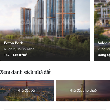
Eaton Park
Salacia
Quận 2, Hồ Chí Minh
Vũng Tàu
142 - 142 tr/
m²
Đang cậ
Xem danh sách nhà đất
Nhà đất bán
Nhà đất cho thuê