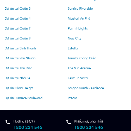
Dự án tại Quận 3
Sunrise Riverside
Dự án tại Quận 4
Masteri An Phú
Dự án tại Quận 7
Palm Heights
Dự án tại Quận 9
New City
Dự án tại Bình Thạnh
Estella
Dự án tại Phú Nhuận
Jamila Khang Điền
Dự án tại Thủ Đức
The Sun Avenue
Dự án tại Nhà Bè
Feliz En Vista
Dự án Glory Heigts
Saigon South Residence
Dự án Lumiere Boulevard
Precia
Hotline (24/7)
Khiếu nại, phản hồi
1800 234 546
1800 234 546