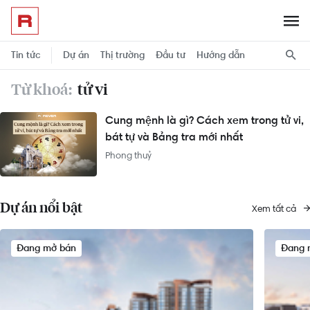
Tin tức
Dự án
Thị trường
Đầu tư
Hướng dẫn
Từ khoá:
tử vi
Cung mệnh là gì? Cách xem trong tử vi,
bát tự và Bảng tra mới nhất
Phong thuỷ
Dự án nổi bật
Xem tất cả
Đang mở bán
Đang 