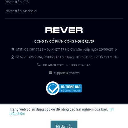
Rever trên iOS
Rever trên Android
CÔNG TY CỔ PHẦN CÔNG NGHỆ REVER
MST: 0313817128 - Sở KHĐT TP Hồ Chí Minh cấp ngày 20/05/2016
Số 5-7, Đường B4, Phường An Lợi Đông, TP. Thủ Đức, TP. Hồ Chí Minh
08 6970 2321
-
1800 234 546
support@rever.vn
Copyright © 2023 - Rever. All Rights Reserved.