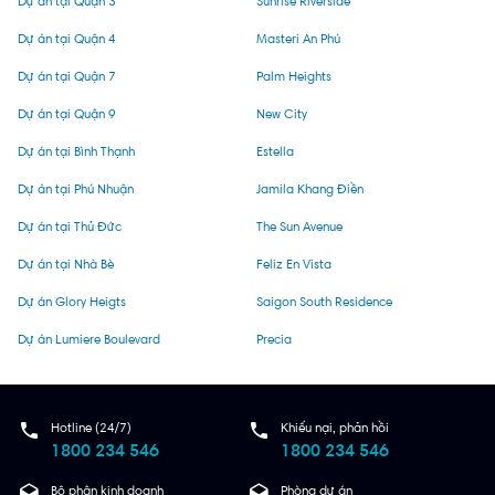
Dự án tại Quận 3
Sunrise Riverside
Dự án tại Quận 4
Masteri An Phú
Dự án tại Quận 7
Palm Heights
Dự án tại Quận 9
New City
Dự án tại Bình Thạnh
Estella
Dự án tại Phú Nhuận
Jamila Khang Điền
Dự án tại Thủ Đức
The Sun Avenue
Dự án tại Nhà Bè
Feliz En Vista
Dự án Glory Heigts
Saigon South Residence
Dự án Lumiere Boulevard
Precia
Hotline (24/7)
Khiếu nại, phản hồi
1800 234 546
1800 234 546
Bộ phận kinh doanh
Phòng dự án