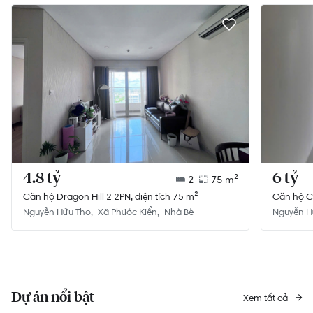
4.8 tỷ
6 tỷ
2
75 m²
Căn hộ Dragon Hill 2 2PN, diện tích 75 m²
C
Nguyễn Hữu Thọ
Xã Phước Kiển
Nhà Bè
Nguyễn H
Dự án nổi bật
Xem tất cả