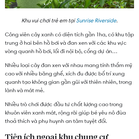
Khu vui chơi trẻ em tại
Sunrise Riverside
.
Công viên cây xanh có diện tích gần 1ha, có khu tập
trung ở hai bên hồ bơi và đan xen với các khu vực
vòng quanh hồ bơi, lối đi nội bộ, cổng dự án…
Nhiều loại cây đan xen với nhau mang tính thẩm mỹ
cao với nhiều băng ghế, xích đu được bố trí xung
quanh tạo không gian gần gũi với thiên nhiên, trong
lành và mát mẻ.
Nhiều trò chơi được đầu tư chất lượng cao trong
khuôn viên xanh mát, rộng rãi giúp bé yêu nô đùa
thoả thích và phụ huynh an tâm tuyệt đối.
Tiện ích ngoại khu chung cư