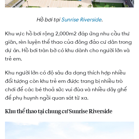
Hồ bơi tại
Sunrise Riverside
.
Khu vực hồ bơi rộng 2,000m2 đáp ứng nhu cầu thư
giãn, rèn luyện thể thao của đông đảo cư dân trong
dự án. Hồ bơi tràn bờ có khu dành cho người lớn và
trẻ em.
Khu người lớn có độ sâu đa dạng thích hợp nhiều
đối tượng còn khu trẻ em được trang bị nhiều trò
chơi để các bé thoả sức vui đùa và nhiều dãy ghế
để phụ huynh ngồi quan sát từ xa.
Khu thể thao tại chung cư Sunrise Riverside