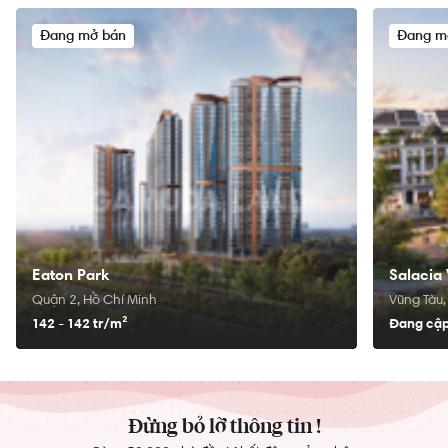
Đang mở bán
Đang m
Eaton Park
Salacia 
Quận 2, Hồ Chí Minh
Vũng Tàu,
142 - 142 tr/
m²
Đang cập
Đừng bỏ lỡ thông tin !